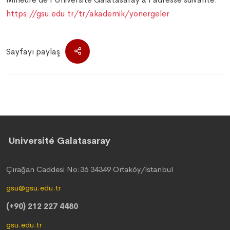
https://gsu.edu.tr/tr/akademik/yonergeler
Sayfayı paylaş
Université Galatasaray
Çırağan Caddesi No:36 34349 Ortaköy/İstanbul
gsu@gsu.edu.tr
(+90) 212 227 4480
gsu.edu.tr