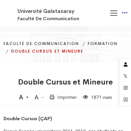
Université Galatasaray
Faculté De Communication
FACULTÉ DE COMMUNICATION
FACULTÉ DE COMMUNICATION
FACULTÉ DE COMMUNICATION
FORMATION
FORMATION
FORMATION
DOUBLE CURSUS ET MINEURE
DOUBLE CURSUS ET MINEURE
DOUBLE CURSUS ET MINEURE
Double Cursus et Mineure
+
-
Imprimer
1871 vues
Double Cursus (ÇAP)