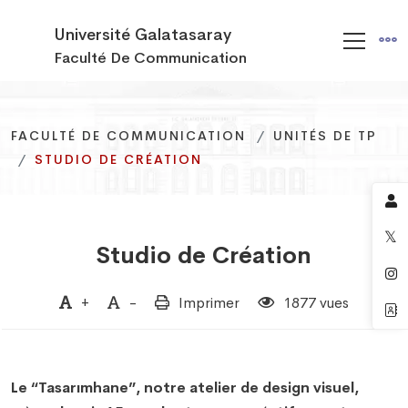
Université Galatasaray
Faculté De Communication
FACULTÉ DE COMMUNICATION
FACULTÉ DE COMMUNICATION
FACULTÉ DE COMMUNICATION
UNITÉS DE TP
UNITÉS DE TP
UNITÉS DE TP
STUDIO DE CRÉATION
STUDIO DE CRÉATION
STUDIO DE CRÉATION
Studio de Création
+
-
Imprimer
1877 vues
Le “Tasarımhane”, notre atelier de design visuel,