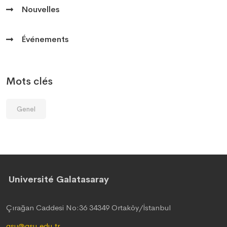
Nouvelles
Événements
Mots clés
Genel
Université Galatasaray
Çırağan Caddesi No:36 34349 Ortaköy/İstanbul
gsu@gsu.edu.tr