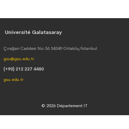
Université Galatasaray
Çırağan Caddesi No:36 34349 Ortaköy/İstanbul
gsu@gsu.edu.tr
(+90) 212 227 4480
gsu.edu.tr
© 2026 Département IT