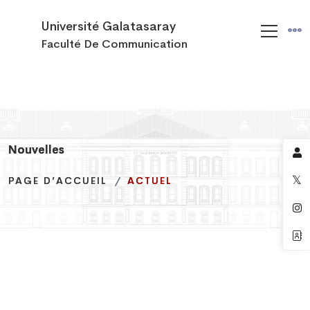
Université Galatasaray
Faculté De Communication
Nouvelles
Nouvelles
Nouvelles
PAGE D’ACCUEIL
PAGE D’ACCUEIL
PAGE D’ACCUEIL
ACTUEL
ACTUEL
ACTUEL