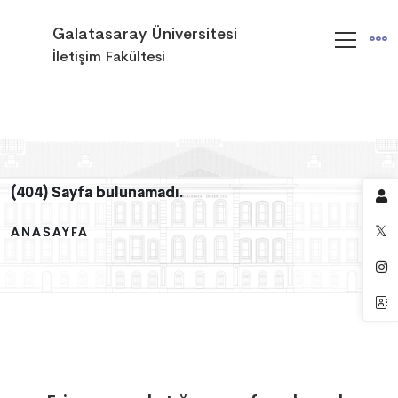
Galatasaray Üniversitesi
İletişim Fakültesi
(404) Sayfa bulunamadı.
(404) Sayfa bulunamadı.
(404) Sayfa bulunamadı.
ANASAYFA
ANASAYFA
ANASAYFA