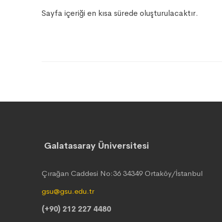
Sayfa içeriği en kısa sürede oluşturulacaktır.
Galatasaray Üniversitesi
Çırağan Caddesi No:36 34349 Ortaköy/İstanbul
gsu@gsu.edu.tr
(+90) 212 227 4480