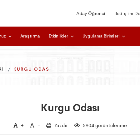
Aday Öğrenci
İleti-ş-im De
muz
Araştırma
Etkinlikler
Uygulama Birimleri
RI
RI
RI
KURGU ODASI
KURGU ODASI
KURGU ODASI
Kurgu Odası
+
-
Yazdır
5904 görüntülenme