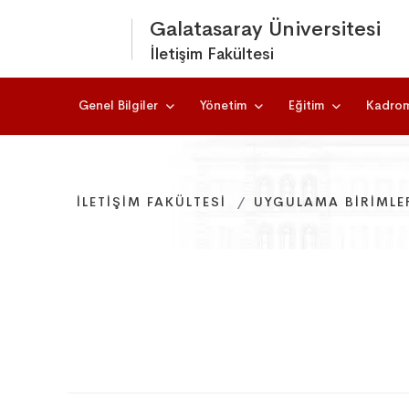
Galatasaray Üniversitesi
İletişim Fakültesi
Genel Bilgiler
Yönetim
Eğitim
Kadro
İLETIŞIM FAKÜLTESI
İLETIŞIM FAKÜLTESI
İLETIŞIM FAKÜLTESI
UYGULAMA BIRIMLE
UYGULAMA BIRIMLE
UYGULAMA BIRIMLE