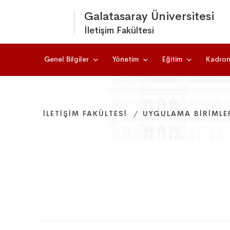
Galatasaray Üniversitesi
İletişim Fakültesi
Genel Bilgiler
Yönetim
Eğitim
Kadro
İLETIŞIM FAKÜLTESI
İLETIŞIM FAKÜLTESI
İLETIŞIM FAKÜLTESI
UYGULAMA BIRIMLE
UYGULAMA BIRIMLE
UYGULAMA BIRIMLE