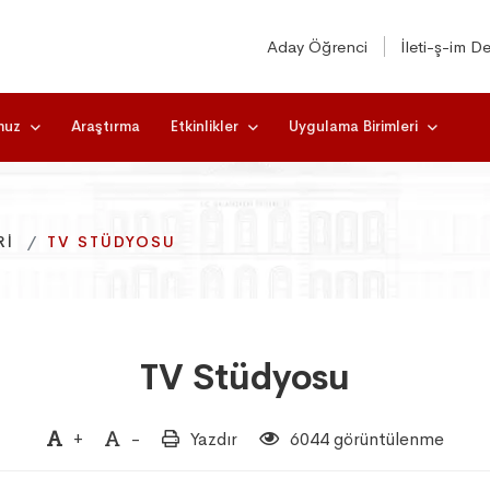
Aday Öğrenci
İleti-ş-im De
muz
Araştırma
Etkinlikler
Uygulama Birimleri
RI
RI
RI
TV STÜDYOSU
TV STÜDYOSU
TV STÜDYOSU
TV Stüdyosu
+
-
Yazdır
6044 görüntülenme