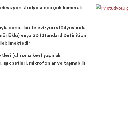
n televizyon stüdyosunda çok kameralı
sasıyla donatılan televizyon stüdyosunda
nürlüklü) veya SD (Standard Definition
lebilmektedir.
ektleri (chroma key) yapmak
şık setleri, mikrofonlar ve taşınabilir