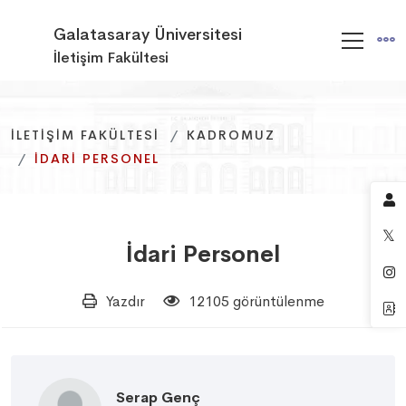
Galatasaray Üniversitesi
İletişim Fakültesi
İLETIŞIM FAKÜLTESI
İLETIŞIM FAKÜLTESI
İLETIŞIM FAKÜLTESI
KADROMUZ
KADROMUZ
KADROMUZ
İDARI PERSONEL
İDARI PERSONEL
İDARI PERSONEL
İdari Personel
Yazdır
12105 görüntülenme
Serap Genç