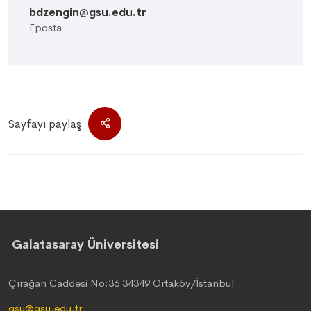
bdzengin@gsu.edu.tr
Eposta
Sayfayı paylaş
Galatasaray Üniversitesi
Çırağan Caddesi No:36 34349 Ortaköy/İstanbul
gsu@gsu.edu.tr