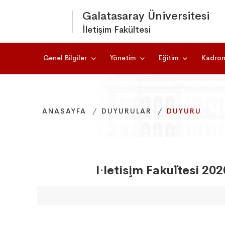
Galatasaray Üniversitesi
İletişim Fakültesi
Genel Bilgiler
Yönetim
Eğitim
Kadro
ANASAYFA
ANASAYFA
ANASAYFA
DUYURULAR
DUYURULAR
DUYURULAR
DUYURU
DUYURU
DUYURU
I·letis¸im Faku¨ltesi 