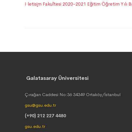
I·letis¸im Faku¨ltesi 2020-2021 Eğitim Öğretim Yıl
Galatasaray Üniversitesi
Çırağan Caddesi No:36 34349 Ortaköy/İstanbul
gsu@gsu.edu.tr
(+90) 212 227 4480
gsu.edu.tr