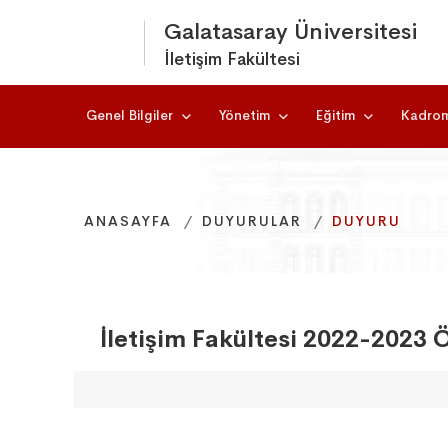
Galatasaray Üniversitesi
İletişim Fakültesi
Genel Bilgiler
Yönetim
Eğitim
Kadro
ANASAYFA
ANASAYFA
ANASAYFA
DUYURULAR
DUYURULAR
DUYURULAR
DUYURU
DUYURU
DUYURU
İletişim Fakültesi 2022-2023 