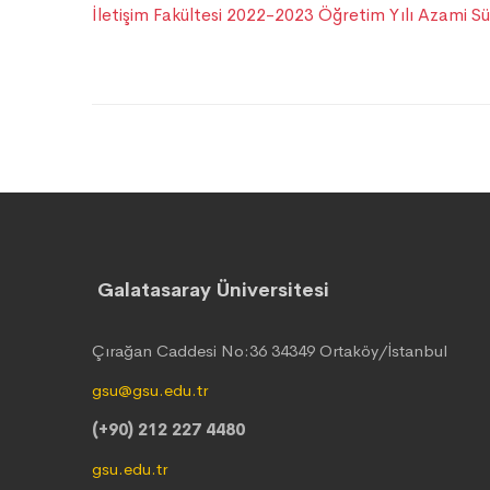
İletişim Fakültesi 2022-2023 Öğretim Yılı Azami S
Galatasaray Üniversitesi
Çırağan Caddesi No:36 34349 Ortaköy/İstanbul
gsu@gsu.edu.tr
(+90) 212 227 4480
gsu.edu.tr