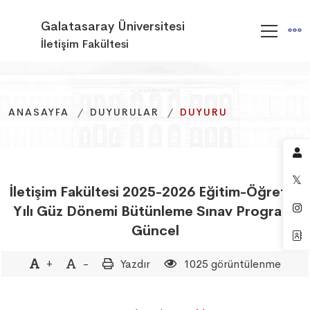
Galatasaray Üniversitesi
İletişim Fakültesi
ANASAYFA
ANASAYFA
ANASAYFA
DUYURULAR
DUYURULAR
DUYURULAR
DUYURU
DUYURU
DUYURU
İletişim Fakültesi 2025-2026 Eğitim-Öğretim
Yılı Güz Dönemi Bütünleme Sınav Programı
Güncel
+
-
Yazdır
1025 görüntülenme