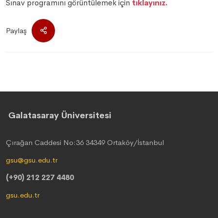
Sınav programını görüntülemek için
tıklayınız.
Paylaş
Galatasaray Üniversitesi
Çırağan Caddesi No:36 34349 Ortaköy/İstanbul
gsu@gsu.edu.tr
(+90) 212 227 4480
gsu.edu.tr