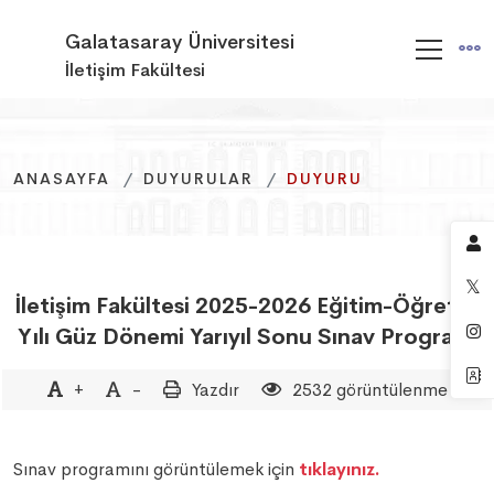
Galatasaray Üniversitesi
İletişim Fakültesi
ANASAYFA
ANASAYFA
ANASAYFA
DUYURULAR
DUYURULAR
DUYURULAR
DUYURU
DUYURU
DUYURU
İletişim Fakültesi 2025-2026 Eğitim-Öğretim
Yılı Güz Dönemi Yarıyıl Sonu Sınav Programı
+
-
Yazdır
2532 görüntülenme
Sınav programını görüntülemek için
tıklayınız.