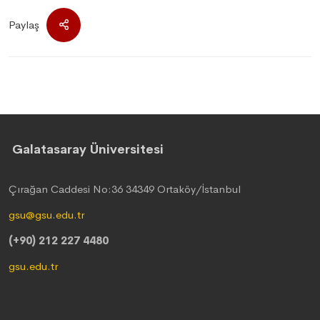
Paylaş
Galatasaray Üniversitesi
Çırağan Caddesi No:36 34349 Ortaköy/İstanbul
gsu@gsu.edu.tr
(+90) 212 227 4480
gsu.edu.tr