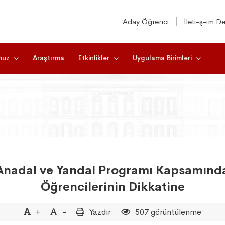
Aday Öğrenci
İleti-ş-im De
muz
Araştırma
Etkinlikler
Uygulama Birimleri
ft Anadal ve Yandal Programı Kapsamın
Öğrencilerinin Dikkatine
+
-
Yazdır
507 görüntülenme