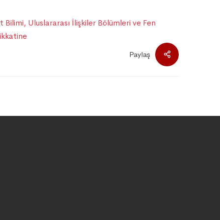
limi, Uluslararası İlişkiler Bölümleri ve Fen
ikkatine
Paylaş