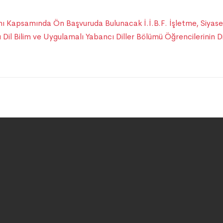
ı Kapsamında Ön Başvuruda Bulunacak İ.İ.B.F. İşletme, Siyaset Bi
ı Dil Bilim ve Uygulamalı Yabancı Diller Bölümü Öğrencilerinin D