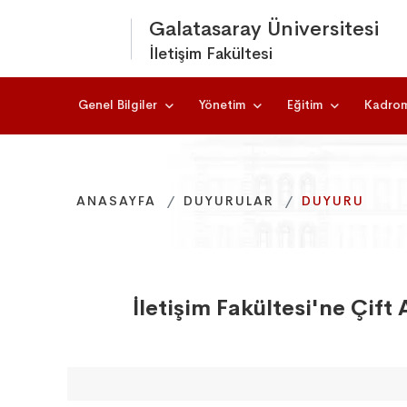
Galatasaray Üniversitesi
İletişim Fakültesi
Genel Bilgiler
Yönetim
Eğitim
Kadro
ANASAYFA
ANASAYFA
ANASAYFA
DUYURULAR
DUYURULAR
DUYURULAR
DUYURU
DUYURU
DUYURU
İletişim Fakültesi'ne Çi