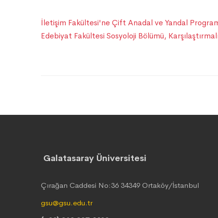
İletişim Fakültesi'ne Çift Anadal ve Yandal Program
Edebiyat Fakültesi Sosyoloji Bölümü, Karşılaştırmal
Galatasaray Üniversitesi
Çırağan Caddesi No:36 34349 Ortaköy/İstanbul
gsu@gsu.edu.tr