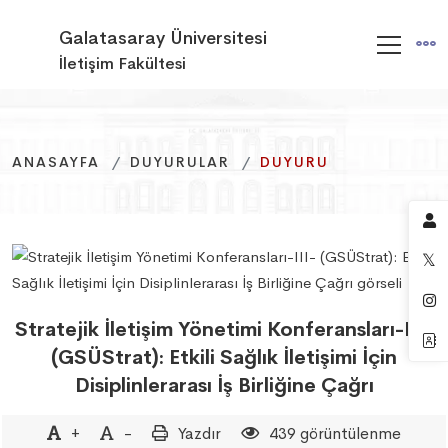
Galatasaray Üniversitesi
İletişim Fakültesi
ANASAYFA
ANASAYFA
ANASAYFA
DUYURULAR
DUYURULAR
DUYURULAR
DUYURU
DUYURU
DUYURU
Stratejik İletişim Yönetimi Konferansları-III-
(GSÜStrat): Etkili Sağlık İletişimi İçin
Disiplinlerarası İş Birliğine Çağrı
+
-
Yazdır
439 görüntülenme