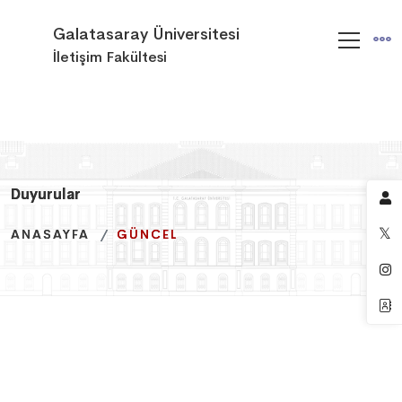
Galatasaray Üniversitesi
İletişim Fakültesi
Duyurular
Duyurular
Duyurular
ANASAYFA
ANASAYFA
ANASAYFA
GÜNCEL
GÜNCEL
GÜNCEL