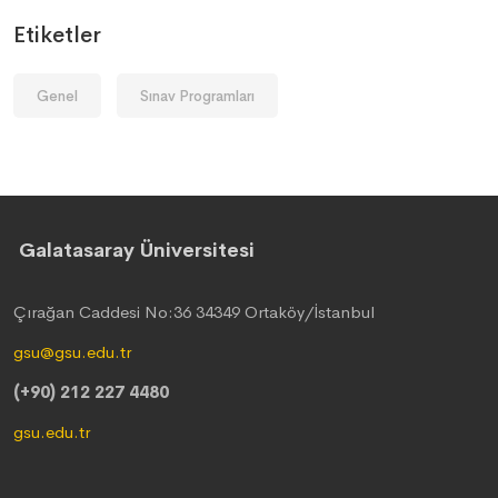
Etiketler
Genel
Sınav Programları
Galatasaray Üniversitesi
Çırağan Caddesi No:36 34349 Ortaköy/İstanbul
gsu@gsu.edu.tr
(+90) 212 227 4480
gsu.edu.tr