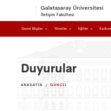
Galatasaray Üniversitesi
İletişim Fakültesi
Genel Bilgiler
Yönetim
Eğitim
Kadro
Duyurular
Duyurular
Duyurular
ANASAYFA
ANASAYFA
ANASAYFA
GÜNCEL
GÜNCEL
GÜNCEL