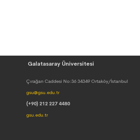
Galatasaray Üniversitesi
Çırağan Caddesi No:36 34349 Ortaköy/İstanbul
gsu@gsu.edu.tr
(+90) 212 227 4480
gsu.edu.tr