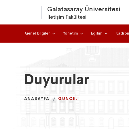
Galatasaray Üniversitesi
İletişim Fakültesi
Genel Bilgiler
Yönetim
Eğitim
Kadro
Duyurular
Duyurular
Duyurular
ANASAYFA
ANASAYFA
ANASAYFA
GÜNCEL
GÜNCEL
GÜNCEL