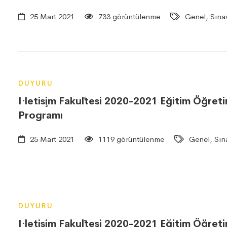
25 Mart 2021
733 görüntülenme
Genel, Sınav
DUYURU
I·letis¸im Faku¨ltesi 2020-2021 Eğitim Öğre
Programı
25 Mart 2021
1119 görüntülenme
Genel, Sın
DUYURU
I·letis¸im Faku¨ltesi 2020-2021 Eğitim Öğre