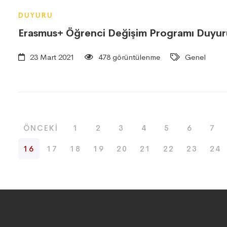
DUYURU
Erasmus+ Öğrenci Değişim Programı Duyur
23 Mart 2021
478 görüntülenme
Genel
ÖNCEKI
1
2
3
4
5
6
7
16
17
18
19
20
21
22
23
24