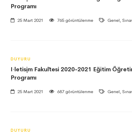
Programı
25 Mart 2021
765 görüntülenme
Genel, Sınav
DUYURU
I·letis¸im Faku¨ltesi 2020-2021 Eğitim Öğre
Programı
25 Mart 2021
687 görüntülenme
Genel, Sınav
DUYURU