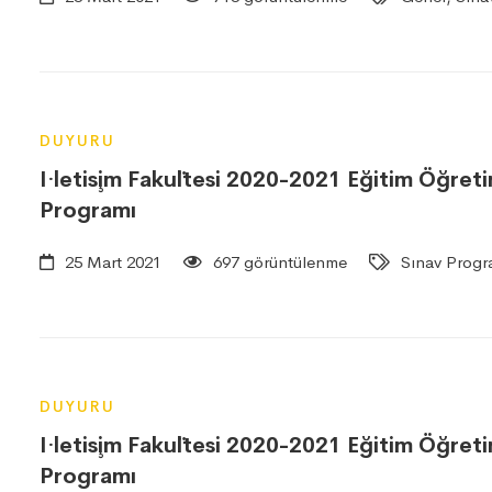
DUYURU
I·letis¸im Faku¨ltesi 2020-2021 Eğitim Öğre
Programı
25 Mart 2021
697 görüntülenme
Sınav Progr
DUYURU
I·letis¸im Faku¨ltesi 2020-2021 Eğitim Öğre
Programı