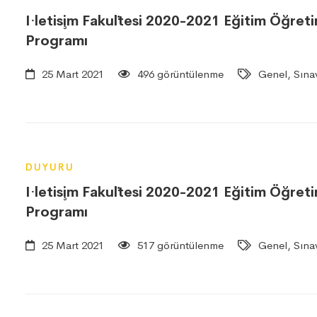
I·letis¸im Faku¨ltesi 2020-2021 Eğitim Öğre
Programı
25 Mart 2021
496 görüntülenme
Genel, Sınav
DUYURU
I·letis¸im Faku¨ltesi 2020-2021 Eğitim Öğre
Programı
25 Mart 2021
517 görüntülenme
Genel, Sınav