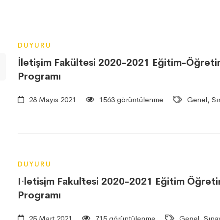
DUYURU
İletişim Fakültesi 2020-2021 Eğitim-Öğreti
Programı
28 Mayıs 2021
1563 görüntülenme
Genel, Sı
DUYURU
I·letis¸im Faku¨ltesi 2020-2021 Eğitim Öğre
Programı
25 Mart 2021
715 görüntülenme
Genel, Sınav